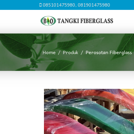
085101475980, 081901475980
Home
Produk
Perosotan Fiberglass