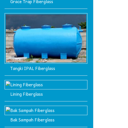
Grace Trap Fiberglass
Tangki IPAL Fiberglass
Lining Fiberglass
Bak Sampah Fiberglass